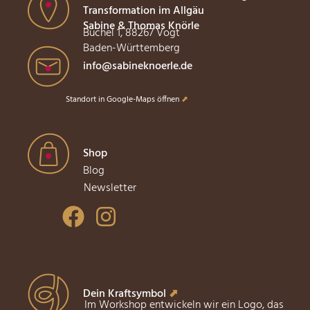
Transformation im Allgäu
Sabine & Thomas Knörle
Büchel 1, 88267 Vogt
Baden-Württemberg
info@sabineknoerle.de
Standort in Google-Maps öffnen
⬈
Shop
Blog
Newsletter
Dein Kraftsymbol
⬈
Im Workshop entwickeln wir ein Logo, das