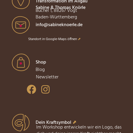
Transformation im Allgäu
Sabine & Thomas Knörle
Büchel 1, 88267 Vogt
Baden-Württemberg
info@sabineknoerle.de
Standort in Google-Maps öffnen
⬈
Shop
Blog
Newsletter
Dein Kraftsymbol
⬈
Im Workshop entwickeln wir ein Logo, das