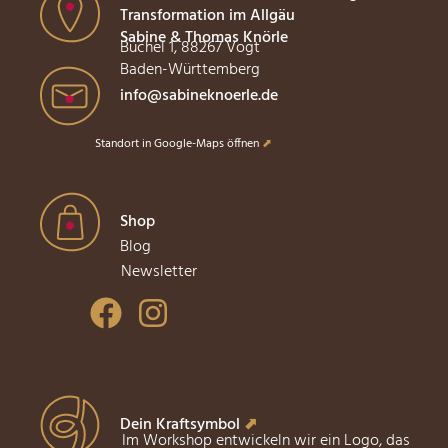
Transformation im Allgäu
Sabine & Thomas Knörle
Büchel 1, 88267 Vogt
Baden-Württemberg
info@sabineknoerle.de
Standort in Google-Maps öffnen
⬈
Shop
Blog
Newsletter
Dein Kraftsymbol
⬈
Im Workshop entwickeln wir ein Logo, das