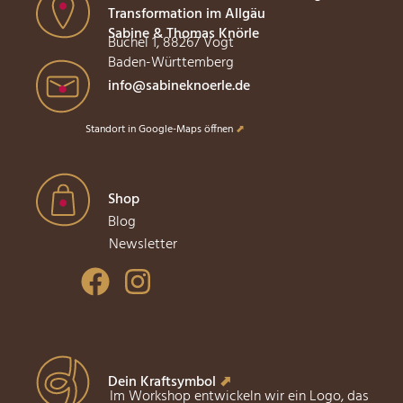
Transformation im Allgäu
Sabine & Thomas Knörle
Büchel 1, 88267 Vogt
Baden-Württemberg
info@sabineknoerle.de
Standort in Google-Maps öffnen
⬈
Shop
Blog
Newsletter
Dein Kraftsymbol
⬈
Im Workshop entwickeln wir ein Logo, das