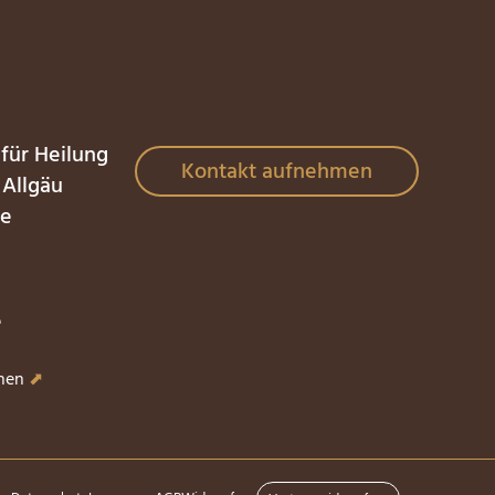
 für Heilung
Kontakt aufnehmen
 Allgäu
le
e
fnen
⬈